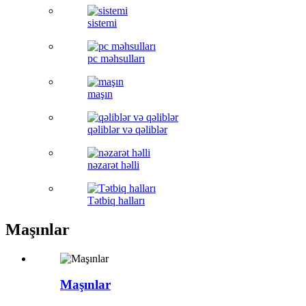
sistemi
pc məhsulları
maşın
qəliblər və qəliblər
nəzarət həlli
Tətbiq halları
Maşınlar
Maşınlar