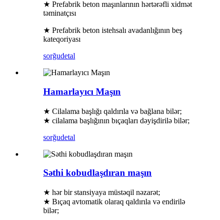
★ Prefabrik beton maşınlarının hərtərəfli xidmət
təminatçısı
★ Prefabrik beton istehsalı avadanlığının beş
kateqoriyası
sorğu
detal
Hamarlayıcı Maşın
★ Cilalama başlığı qaldırıla və bağlana bilər;
★ cilalama başlığının bıçaqları dəyişdirilə bilər;
sorğu
detal
Səthi kobudlaşdıran maşın
★ hər bir stansiyaya müstəqil nəzarət;
★ Bıçaq avtomatik olaraq qaldırıla və endirilə
bilər;