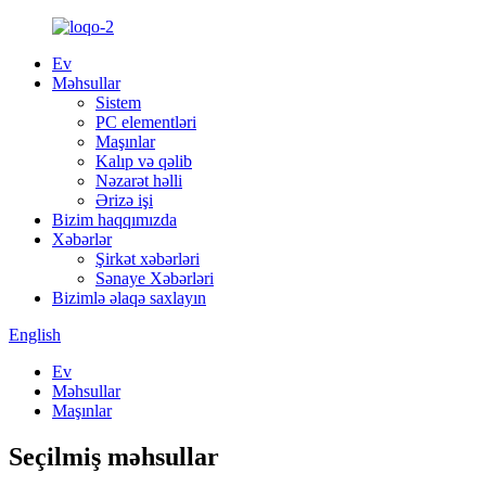
Ev
Məhsullar
Sistem
PC elementləri
Maşınlar
Kalıp və qəlib
Nəzarət həlli
Ərizə işi
Bizim haqqımızda
Xəbərlər
Şirkət xəbərləri
Sənaye Xəbərləri
Bizimlə əlaqə saxlayın
English
Ev
Məhsullar
Maşınlar
Seçilmiş məhsullar