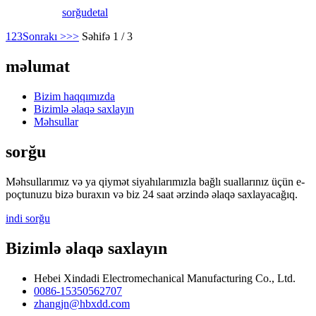
sorğu
detal
1
2
3
Sonrakı >
>>
Səhifə 1 / 3
məlumat
Bizim haqqımızda
Bizimlə əlaqə saxlayın
Məhsullar
sorğu
Məhsullarımız və ya qiymət siyahılarımızla bağlı suallarınız üçün e-
poçtunuzu bizə buraxın və biz 24 saat ərzində əlaqə saxlayacağıq.
indi sorğu
Bizimlə əlaqə saxlayın
Hebei Xindadi Electromechanical Manufacturing Co., Ltd.
0086-15350562707
zhangjn@hbxdd.com