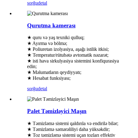
sorğu
detal
Qurutma kamerası
★ quru və yaş texniki qulluq;
★ Ayırma və bölmə;
★ Poliuretan izolyasiya, aşağı istilik itkisi;
★ Temperatur/rütubətə avtomatik nəzarət;
★ isti hava sirkulyasiya sistemini konfiqurasiya
edin;
★ Məlumatların qeydiyyatı;
★ Hesabat funksiyası;
sorğu
detal
Palet Təmizləyici Maşın
★ Təmizləmə sistemi qaldırıla və endirilə bilər;
★ Təmizləmə səmərəliliyi daha yüksəkdir;
★ Toz təmizləmə sistemi uçan tozları effektiv