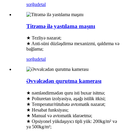
sorğu
detal
Titrəmə ilə yastılama maşını
★ Tezliyə nəzarət;
★ Anti-süni düzləşdirmə mexanizmi, qaldırma və
bağlama;
sorğu
detal
Əvvəlcədən qurutma kamerası
★ nəmləndirmədən quru isti buxar isitmə;
★ Poliuretan izolyasiya, aşağı istilik itkisi;
★ Temperatur/rütubətə avtomatik nəzarət;
★ Hesabat funksiyası;
★ Manual və avtomatik idarəetmə;
★ Opsiyonel yükdaşıyıcı tipli yük: 200kg/m² və
ya 500kg/m²;