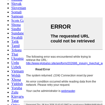
Slovak
Slovenian
Somali
Samoan
Scots Gaelic
Shona
Sindhi
Sundanese
Swahili
Tajik
Tamil
Telugu
Thai
Ukrainian
Urdu
Uzbek
Vietnamese
Welsh
Xhosa
Yiddish
Yoruba
Zulu
Kinyarwanda
Tatar
Oriya