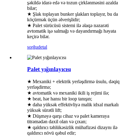
şəkildə idarə edə və tozun çirklənməsini azalda
bilər;
★ Şlak toplayan bunker şlakları toplayır, bu da
köçürmək üçün əlverişlidir;
★ Palet sürücüsü sistemi ilə əlaqə nəzarəti
avtomatik işə salmağı və dayandırmağı həyata
keçirə bilər.
sorğu
detal
Palet yığınlayıcısı
★ Mexaniki + elektrik yerləşdirmə üsulu, dəqiq
yerləşdirmə;
★ avtomatik və mexaniki ikili iş rejimi ilə;
★ beat, hər hansı bir loop tanışın;
★ daha yüksək effektivliyə malik idxal markalı
yüksək sürətli lift;
★ Düşməyə qarşı cihaz və palet kameraya
titrəmədən daxil olan və çıxan;
★ qaldırıcı təhlükəsizlik mühafizəsi dizaynı ilə
qaldırıcı növü qəbul edir;