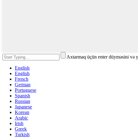
Axtarmaq üçün enter düyməsini və 
English
English
French
German
Portuguese
Spanish
Russian
Japanese
Korean
Arabic
Irish
Greek
Turkish