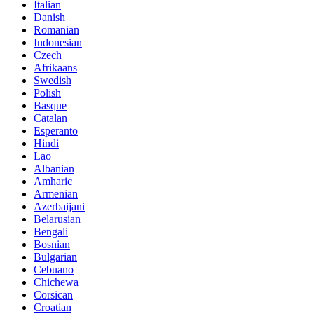
Italian
Danish
Romanian
Indonesian
Czech
Afrikaans
Swedish
Polish
Basque
Catalan
Esperanto
Hindi
Lao
Albanian
Amharic
Armenian
Azerbaijani
Belarusian
Bengali
Bosnian
Bulgarian
Cebuano
Chichewa
Corsican
Croatian