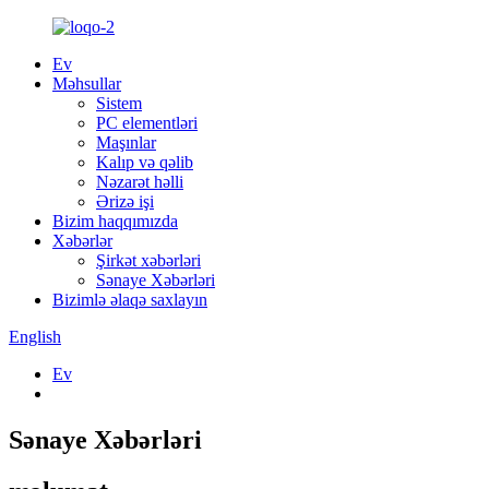
Ev
Məhsullar
Sistem
PC elementləri
Maşınlar
Kalıp və qəlib
Nəzarət həlli
Ərizə işi
Bizim haqqımızda
Xəbərlər
Şirkət xəbərləri
Sənaye Xəbərləri
Bizimlə əlaqə saxlayın
English
Ev
Sənaye Xəbərləri