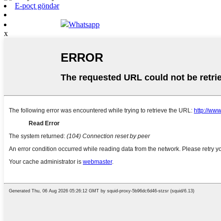
E-poçt göndər
Whatsapp
x