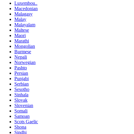
Luxembou..
Macedonian
Malagasy
Malay
Malayalam
Maltese
Maori
Marathi
Mongolian
Burmese
Nepali
Norwegian
Pashto
Persian
Punjabi
Serbian
Sesotho
Sinhala
Slovak
Slovenian
Somali
Samoan
Scots Gaelic
Shona
Sindhi