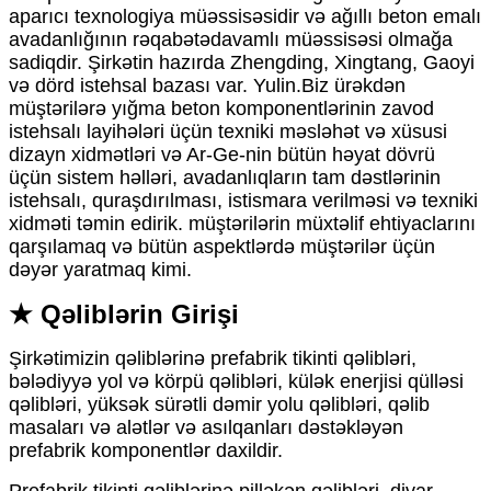
aparıcı texnologiya müəssisəsidir və ağıllı beton emalı
avadanlığının rəqabətədavamlı müəssisəsi olmağa
sadiqdir. Şirkətin hazırda Zhengding, Xingtang, Gaoyi
və dörd istehsal bazası var. Yulin.Biz ürəkdən
müştərilərə yığma beton komponentlərinin zavod
istehsalı layihələri üçün texniki məsləhət və xüsusi
dizayn xidmətləri və Ar-Ge-nin bütün həyat dövrü
üçün sistem həlləri, avadanlıqların tam dəstlərinin
istehsalı, quraşdırılması, istismara verilməsi və texniki
xidməti təmin edirik. müştərilərin müxtəlif ehtiyaclarını
qarşılamaq və bütün aspektlərdə müştərilər üçün
dəyər yaratmaq kimi.
★ Qəliblərin Girişi
Şirkətimizin qəliblərinə prefabrik tikinti qəlibləri,
bələdiyyə yol və körpü qəlibləri, külək enerjisi qülləsi
qəlibləri, yüksək sürətli dəmir yolu qəlibləri, qəlib
masaları və alətlər və asılqanları dəstəkləyən
prefabrik komponentlər daxildir.
Prefabrik tikinti qəliblərinə pilləkən qəlibləri, divar