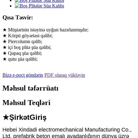
Qısa Təsvir:
★ Müştərinin istəyinə uyğun hazırlanmışdır;
★ Körpü göyərtəsi qəlibi;
★ Piercolumn qəlib;
★ içi boş plitə şüa qəlibi;
★ Qapaq şüa qəlibi;
★ qutu şüa qəlibi;
Bizə e-poçt göndərin
PDF olaraq yükləyin
Məhsul təfərrüatı
Məhsul Teqləri
★Şirkət
Giriş
Hebei Xindadi electromechanical Manufacturing Co.,
Ltd. prefabrik beton emalı avadanlığının dünya üzrə