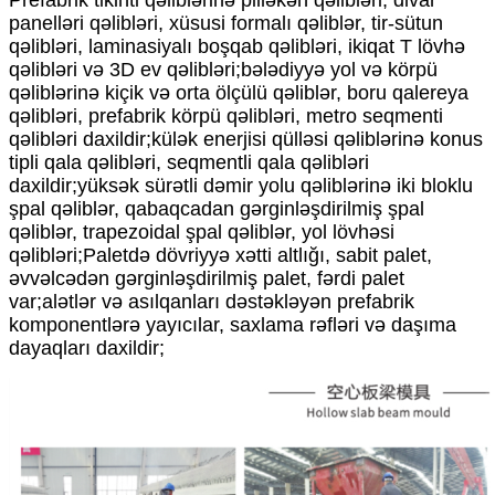
panelləri qəlibləri, xüsusi formalı qəliblər, tir-sütun
qəlibləri, laminasiyalı boşqab qəlibləri, ikiqat T lövhə
qəlibləri və 3D ev qəlibləri;bələdiyyə yol və körpü
qəliblərinə kiçik və orta ölçülü qəliblər, boru qalereya
qəlibləri, prefabrik körpü qəlibləri, metro seqmenti
qəlibləri daxildir;külək enerjisi qülləsi qəliblərinə konus
tipli qala qəlibləri, seqmentli qala qəlibləri
daxildir;yüksək sürətli dəmir yolu qəliblərinə iki bloklu
şpal qəliblər, qabaqcadan gərginləşdirilmiş şpal
qəliblər, trapezoidal şpal qəliblər, yol lövhəsi
qəlibləri;Paletdə dövriyyə xətti altlığı, sabit palet,
əvvəlcədən gərginləşdirilmiş palet, fərdi palet
var;alətlər və asılqanları dəstəkləyən prefabrik
komponentlərə yayıcılar, saxlama rəfləri və daşıma
dayaqları daxildir;