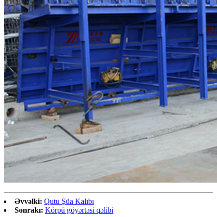
Əvvəlki:
Qutu Şüa Kalıbı
Sonrakı:
Körpü göyərtəsi qəlibi