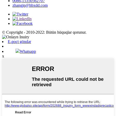
0086-15350562707
zhangjn@hbxdd.com
© Copyright - 2010-2022: Bütün hüquqlar qorunur.
E-poçt göndər
Whatsapp
x