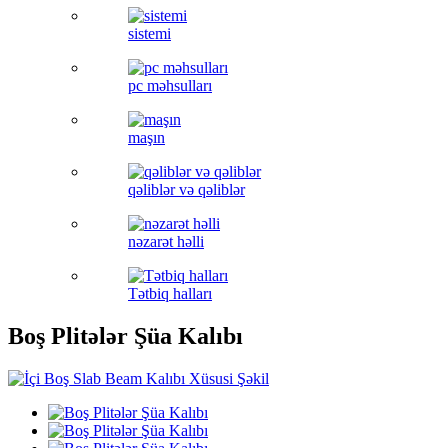
sistemi
pc məhsulları
maşın
qəliblər və qəliblər
nəzarət həlli
Tətbiq halları
Boş Plitələr Şüa Kalıbı