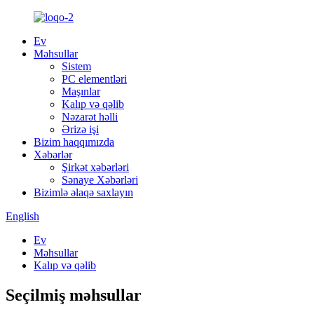
Ev
Məhsullar
Sistem
PC elementləri
Maşınlar
Kalıp və qəlib
Nəzarət həlli
Ərizə işi
Bizim haqqımızda
Xəbərlər
Şirkət xəbərləri
Sənaye Xəbərləri
Bizimlə əlaqə saxlayın
English
Ev
Məhsullar
Kalıp və qəlib
Seçilmiş məhsullar