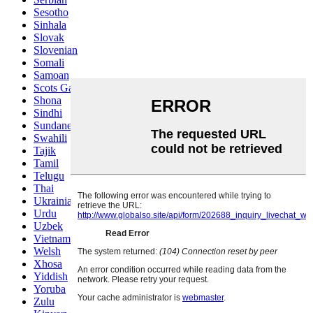
Sesotho
Sinhala
Slovak
Slovenian
Somali
Samoan
Scots Gaelic
Shona
Sindhi
Sundanese
Swahili
Tajik
Tamil
Telugu
Thai
Ukrainian
Urdu
Uzbek
Vietnamese
Welsh
Xhosa
Yiddish
Yoruba
Zulu