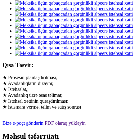
Qısa Təsvir:
★ Prosesin planlaşdırılması;
★ Avadanlıqların dizaynı;
★ İstehsalat,;
★ Avadanlıq üzrə əsas təlimat;
★ İstehsal xəttinin quraşdırılması;
★ istismara vermə, təlim və satış sonrası
Bizə e-poçt göndərin
PDF olaraq yükləyin
Məhsul təfərrüatı