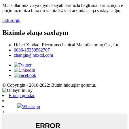
Məhsullarımız və ya qiymət siyahılarımızla bağlı suallarınız üçün e-
poçtunuzu bizə buraxın və biz 24 saat ərzində əlaqə saxlayacağıq.
indi sorğu
Bizimlə əlaqə saxlayın
Hebei Xindadi Electromechanical Manufacturing Co., Ltd.
0086-15350562707
zhangjn@hbxdd.com
© Copyright - 2010-2022: Bütün hüquqlar qorunur.
E-poçt göndər
Whatsapp
x