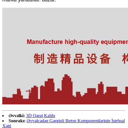
Əvvəlki:
3D Qaraj Kalıbı
Sonrakı:
Əvvəlcədən Gərginli Beton Komponentlərinin İstehsal
Xətti