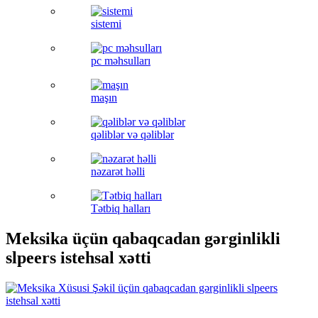
sistemi
pc məhsulları
maşın
qəliblər və qəliblər
nəzarət həlli
Tətbiq halları
Meksika üçün qabaqcadan gərginlikli
slpeers istehsal xətti