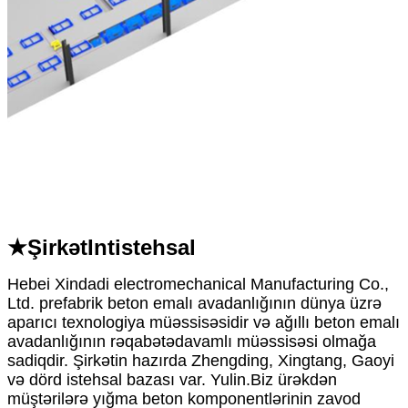
★Şirkət
Int
istehsal
Hebei Xindadi electromechanical Manufacturing Co.,
Ltd. prefabrik beton emalı avadanlığının dünya üzrə
aparıcı texnologiya müəssisəsidir və ağıllı beton emalı
avadanlığının rəqabətədavamlı müəssisəsi olmağa
sadiqdir. Şirkətin hazırda Zhengding, Xingtang, Gaoyi
və dörd istehsal bazası var. Yulin.Biz ürəkdən
müştərilərə yığma beton komponentlərinin zavod