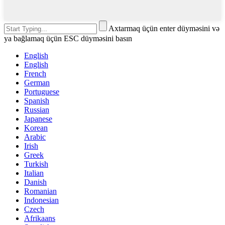
Axtarmaq üçün enter düyməsini və
ya bağlamaq üçün ESC düyməsini basın
English
English
French
German
Portuguese
Spanish
Russian
Japanese
Korean
Arabic
Irish
Greek
Turkish
Italian
Danish
Romanian
Indonesian
Czech
Afrikaans