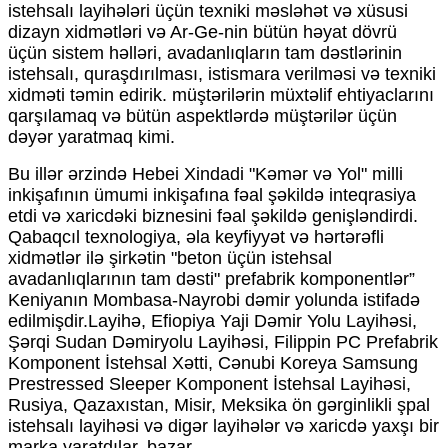
istehsalı layihələri üçün texniki məsləhət və xüsusi
dizayn xidmətləri və Ar-Ge-nin bütün həyat dövrü
üçün sistem həlləri, avadanlıqların tam dəstlərinin
istehsalı, quraşdırılması, istismara verilməsi və texniki
xidməti təmin edirik. müştərilərin müxtəlif ehtiyaclarını
qarşılamaq və bütün aspektlərdə müştərilər üçün
dəyər yaratmaq kimi.
Bu illər ərzində Hebei Xindadi "Kəmər və Yol" milli
inkişafının ümumi inkişafına fəal şəkildə inteqrasiya
etdi və xaricdəki biznesini fəal şəkildə genişləndirdi.
Qabaqcıl texnologiya, əla keyfiyyət və hərtərəfli
xidmətlər ilə şirkətin "beton üçün istehsal
avadanlıqlarının tam dəsti" prefabrik komponentlər”
Keniyanın Mombasa-Nayrobi dəmir yolunda istifadə
edilmişdir.Layihə, Efiopiya Yaji Dəmir Yolu Layihəsi,
Şərqi Sudan Dəmiryolu Layihəsi, Filippin PC Prefabrik
Komponent İstehsal Xətti, Cənubi Koreya Samsung
Prestressed Sleeper Komponent İstehsal Layihəsi,
Rusiya, Qazaxıstan, Misir, Meksika ön gərginlikli şpal
istehsalı layihəsi və digər layihələr və xaricdə yaxşı bir
marka yaratdılar. bazar.