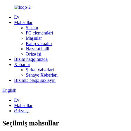
Ev
Məhsullar
Sistem
PC elementləri
Maşınlar
Kalıp və qəlib
Nəzarət həlli
Ərizə işi
Bizim haqqımızda
Xəbərlər
Şirkət xəbərləri
Sənaye Xəbərləri
Bizimlə əlaqə saxlayın
English
Ev
Məhsullar
Ərizə işi
Seçilmiş məhsullar