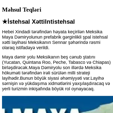
Məhsul Teqləri
★İstehsal Xətti
Int
istehsal
Hebei Xindadi tərəfindən həyata keçirilən Meksika
Maya Dəmiryolunun prefabrik gərginlikli şpal istehsal
xətti layihəsi Meksikanın Sennar şəhərində rəsmi
olaraq istifadəyə verildi.
Maya dəmir yolu Meksikanın beş cənub ştatını
(Yucatan, Quintana Roo, Peche, Tabasco və Chiapas)
birləşdirəcək.Maya Dəmiryolu son illərdə Meksika
hökuməti tərəfindən irəli sürülən milli strateji
layihədir.Bunun böyük siyasi əhəmiyyəti var.Layihə
sərnişin və yükdaşıma xidmətlərini yaxşılaşdıracaq və
yerli turizmin inkişafında böyük rol oynayacaq.