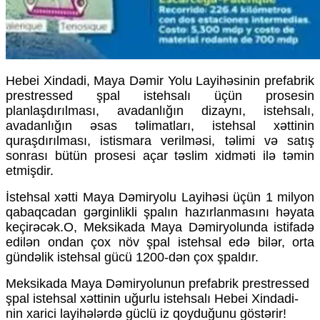
Hebei Xindadi, Maya Dəmir Yolu Layihəsinin prefabrik
prestressed şpal istehsalı üçün prosesin
planlaşdırılması, avadanlığın dizaynı, istehsalı,
avadanlığın əsas təlimatları, istehsal xəttinin
quraşdırılması, istismara verilməsi, təlimi və satış
sonrası bütün prosesi açar təslim xidməti ilə təmin
etmişdir.
İstehsal xətti Maya Dəmiryolu Layihəsi üçün 1 milyon
qabaqcadan gərginlikli şpalın hazırlanmasını həyata
keçirəcək.O, Meksikada Maya Dəmiryolunda istifadə
edilən ondan çox növ şpal istehsal edə bilər, orta
gündəlik istehsal gücü 1200-dən çox şpaldır.
Meksikada Maya Dəmiryolunun prefabrik prestressed
şpal istehsal xəttinin uğurlu istehsalı Hebei Xindadi-
nin xarici layihələrdə güclü iz qoyduğunu göstərir!